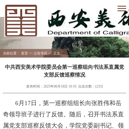
当前位置：
首页
>>
公告专区
>> 正文
中共西安美术学院委员会第一巡察组向书法系直属党
支部反馈巡察情况
发布时间：2025年06月18日 10:10
点击次数：[
233
]
6
月
17
日，第
一
巡察组组长向
张胜伟
和
岳
奇
领导班子进行了反馈。随后，召开
书法系直
属党支部
巡察反馈大会，
学院党委副书记、
领