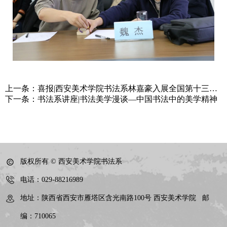
上一条：
喜报|西安美术学院书法系林嘉豪入展全国第十三届
书法篆刻展览
下一条：
书法系讲座|书法美学漫谈—中国书法中的美学精神
版权所有 © 西安美术学院书法系
电话：029-88216989
地址：陕西省西安市雁塔区含光南路100号 西安美术学院 邮
编：710065